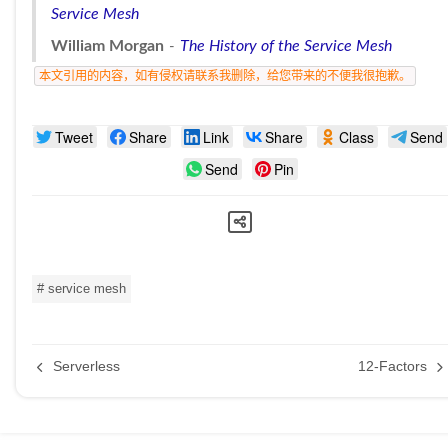
Service Mesh
William Morgan
The History of the Service Mesh
本文引用的内容，如有侵权请联系我删除，给您带来的不便我很抱歉。
Tweet
Share
Link
Share
Class
Send
Send
Pin
# service mesh
Serverless
12-Factors