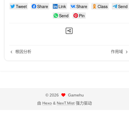
Tweet
Share
Link
Share
Class
Send
Send
Pin
根因分析
作用域
©
2026
Gamehu
由
Hexo
&
NexT.Mist
强力驱动