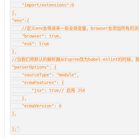
    "import/extensions":0

},

"env":{

    //定义env会带进来一些全局变量，browser会添加所有的浏览
    "browser": true,

    "es6": true

},

//当我们将默认的解析器从Espree改为babel-eslint的时候，我
"parserOptions": {

    "sourceType": "module",

    "ecmaFeatures": {

        "jsx": true// 启用 JSX

    },

    "ecmaVersion": 6

},
