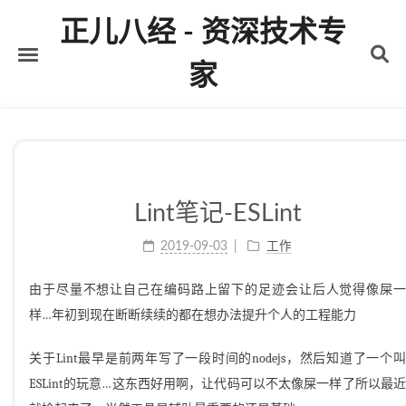
正儿八经 - 资深技术专
家
首页
关于
标签
Lint笔记-ESLint
分类
2019-09-03
工作
归档
由于尽量不想让自己在编码路上留下的足迹会让后人觉得像屎一
样…年初到现在断断续续的都在想办法提升个人的工程能力
关于Lint最早是前两年写了一段时间的nodejs，然后知道了一个叫
ESLint的玩意…这东西好用啊，让代码可以不太像屎一样了所以最近