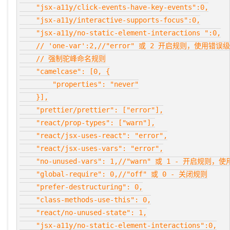
    "jsx-a11y/click-events-have-key-events":0,

    "jsx-a11y/interactive-supports-focus":0,

    "jsx-a11y/no-static-element-interactions ":0,

    // 'one-var':2,//"error" 或 2 开启规则，使用错误
    // 强制驼峰命名规则

    "camelcase": [0, {

        "properties": "never"

    }],

    "prettier/prettier": ["error"],

    "react/prop-types": ["warn"],

    "react/jsx-uses-react": "error",

    "react/jsx-uses-vars": "error",

    "no-unused-vars": 1,//"warn" 或 1 - 开启规则
    "global-require": 0,//"off" 或 0 - 关闭规则

    "prefer-destructuring": 0,

    "class-methods-use-this": 0,

    "react/no-unused-state": 1,

    "jsx-a11y/no-static-element-interactions":0,
