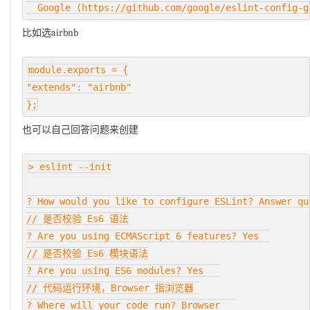
比如选airbnb
module.exports = {

"extends": "airbnb"

也可以自己回答问题来创建
> eslint --init

? How would you like to configure ESLint? Answer qu
// 是否校验 Es6 语法

? Are you using ECMAScript 6 features? Yes  

// 是否校验 Es6 模块语法

? Are you using ES6 modules? Yes   

// 代码运行环境，Browser 指浏览器 

? Where will your code run? Browser   
