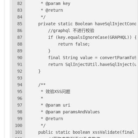
82
     * @param key
83
     * @return
84
     */
85
    private static Boolean haveSqlInjectCond
86
        //graphql 不进行校验
87
        if (key.equalsIgnoreCase(GRAPHQL)) {
88
            return false;
89
        }
90
        final String value = convertParamToS
91
        return SqlInjectUtil.haveSqlInject(u
92
    }
93
94
    /**
95
     * 效验XSS问题
96
     *
97
     * @param uri
98
     * @param paramsAndValues
99
     * @return
100
     */
101
    public static boolean xssValidate(final 