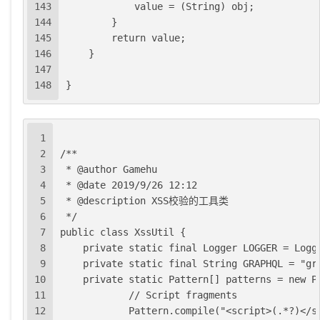
143
            value = (String) obj;
144
        }
145
        return value;
146
    }
147
148
}
1
2
/**
3
 * @author Gamehu
4
 * @date 2019/9/26 12:12
5
 * @description XSS校验的工具类
6
 */
7
public class XssUtil {
8
    private static final Logger LOGGER = Logg
9
    private static final String GRAPHQL = "gr
10
    private static Pattern[] patterns = new P
11
            // Script fragments
12
            Pattern.compile("<script>(.*?)</s