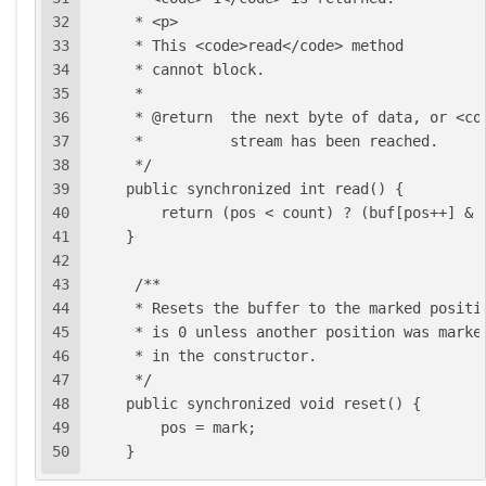
32
     * <p>
33
     * This <code>read</code> method
34
     * cannot block.
35
     *
36
     * @return  the next byte of data, or <co
37
     *          stream has been reached.
38
     */
39
    public synchronized int read() {
40
        return (pos < count) ? (buf[pos++] & 
41
    }
42
43
     /**
44
     * Resets the buffer to the marked positi
45
     * is 0 unless another position was marke
46
     * in the constructor.
47
     */
48
    public synchronized void reset() {
49
        pos = mark;
50
    }