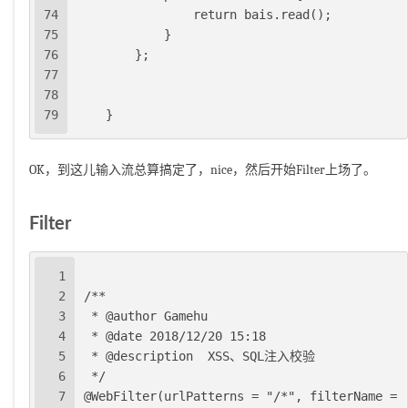
74
                return bais.read();
75
            }
76
        };
77
78
79
    }
OK，到这儿输入流总算搞定了，nice，然后开始Filter上场了。
Filter
1
2
/**
3
 * @author Gamehu
4
 * @date 2018/12/20 15:18
5
 * @description  XSS、SQL注入校验
6
 */
7
@WebFilter(urlPatterns = "/*", filterName = 