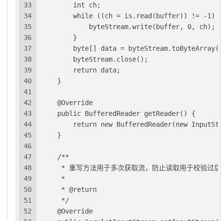
33
        int ch;
34
        while ((ch = is.read(buffer)) != -1) 
35
            byteStream.write(buffer, 0, ch);
36
        }
37
        byte[] data = byteStream.toByteArray(
38
        byteStream.close();
39
        return data;
40
    }
41
42
    @Override
43
    public BufferedReader getReader() {
44
        return new BufferedReader(new InputSt
45
    }
46
47
    /**
48
     * 重写方法用于多次获取流，防止读取用于校验
49
     *
50
     * @return
51
     */
52
    @Override