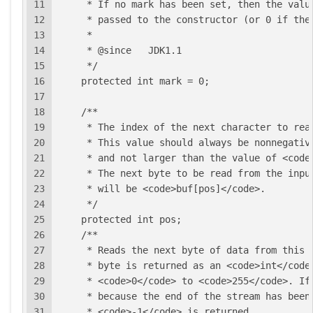
11
     * If no mark has been set, then the valu
12
     * passed to the constructor (or 0 if the
13
     *
14
     * @since   JDK1.1
15
     */
16
    protected int mark = 0;
17
18
    /**
19
     * The index of the next character to rea
20
     * This value should always be nonnegativ
21
     * and not larger than the value of <code
22
     * The next byte to be read from the inpu
23
     * will be <code>buf[pos]</code>.
24
     */
25
    protected int pos;
26
    /**
27
     * Reads the next byte of data from this 
28
     * byte is returned as an <code>int</code
29
     * <code>0</code> to <code>255</code>. If
30
     * because the end of the stream has been
31
     * <code>-1</code> is returned.