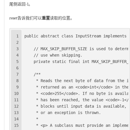
尾侧返回-1。
reset告诉我们可以
重置
读取的位置。
1
public abstract class InputStream implements 
2
3
    // MAX_SKIP_BUFFER_SIZE is used to determ
4
    // use when skipping.
5
    private static final int MAX_SKIP_BUFFER_
6
7
    /**
8
     * Reads the next byte of data from the i
9
     * returned as an <code>int</code> in the
10
     * <code>255</code>. If no byte is availa
11
     * has been reached, the value <code>-1</
12
     * blocks until input data is available, 
13
     * or an exception is thrown.
14
     *
15
     * <p> A subclass must provide an impleme