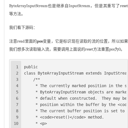
ByteArrayInputStream也是继承自InputStream，但是其重写了reset
等方法。
我们看下源码：
注意read里面的
pos
变量，它是标识现在读取的流的位置，所以如
我们想多次读取输入流，需要调用上面说的reset方法重置pos为0。
1
public
2
class ByteArrayInputStream extends InputStrea
3
    /**
4
     * The currently marked position in the s
5
     * ByteArrayInputStream objects are marke
6
     * default when constructed.  They may be
7
     * position within the buffer by the <cod
8
     * The current buffer position is set to 
9
     * <code>reset()</code> method.
10
     * <p>