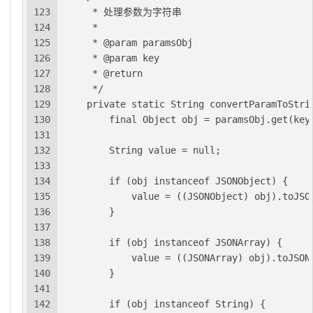
123
     * 处理参数为字符串
124
     *
125
     * @param paramsObj
126
     * @param key
127
     * @return
128
     */
129
    private static String convertParamToStri
130
        final Object obj = paramsObj.get(key
131
132
        String value = null;
133
134
        if (obj instanceof JSONObject) {
135
            value = ((JSONObject) obj).toJSO
136
        }
137
138
        if (obj instanceof JSONArray) {
139
            value = ((JSONArray) obj).toJSON
140
        }
141
142
        if (obj instanceof String) {