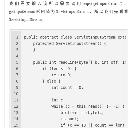
我们需要输入流所以需要调用reqest.getInputStream()，
getInputStream返回值为ServletInputStream，所以我们先看看
ServletInputStream。
1
public abstract class ServletInputStream exte
2
    protected ServletInputStream() {
3
    }
4
5
    public int readLine(byte[] b, int off, in
6
        if (len <= 0) {
7
            return 0;
8
        } else {
9
            int count = 0;
10
11
            int c;
12
            while((c = this.read()) != -1) {
13
                b[off++] = (byte)c;
14
                ++count;
15
                if (c == 10 || count == len) 