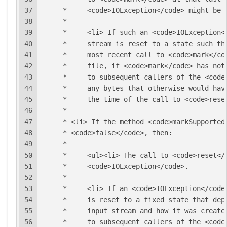
37
     *     <code>IOException</code> might be 
38
     *
39
     *     <li> If such an <code>IOException<
40
     *     stream is reset to a state such th
41
     *     most recent call to <code>mark</co
42
     *     file, if <code>mark</code> has not
43
     *     to subsequent callers of the <code
44
     *     any bytes that otherwise would hav
45
     *     the time of the call to <code>rese
46
     *
47
     * <li> If the method <code>markSupported
48
     * <code>false</code>, then:
49
     *
50
     *     <ul><li> The call to <code>reset</
51
     *     <code>IOException</code>.
52
     *
53
     *     <li> If an <code>IOException</code
54
     *     is reset to a fixed state that dep
55
     *     input stream and how it was create
56
     *     to subsequent callers of the <code