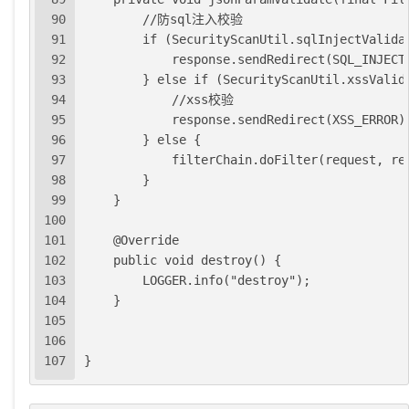
90
        //防sql注入校验
91
        if (SecurityScanUtil.sqlInjectValida
92
            response.sendRedirect(SQL_INJECT
93
        } else if (SecurityScanUtil.xssValid
94
            //xss校验
95
            response.sendRedirect(XSS_ERROR)
96
        } else {
97
            filterChain.doFilter(request, re
98
        }
99
    }
100
101
    @Override
102
    public void destroy() {
103
        LOGGER.info("destroy");
104
    }
105
106
107
}