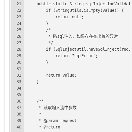
21
    public static String sqlInjectionValidat
22
        if (StringUtils.isEmpty(value)) {
23
            return null;
24
        }
25
        /*
26
         * 防sql注入，如果存在抛出校验异常
27
         */
28
        if (SqlInjectUtil.haveSqlInject(requ
29
            return "sqlError";
30
        }
31
32
        return value;
33
    }
34
35
36
    /**
37
     * 读取输入流中参数
38
     *
39
     * @param request
40
     * @return