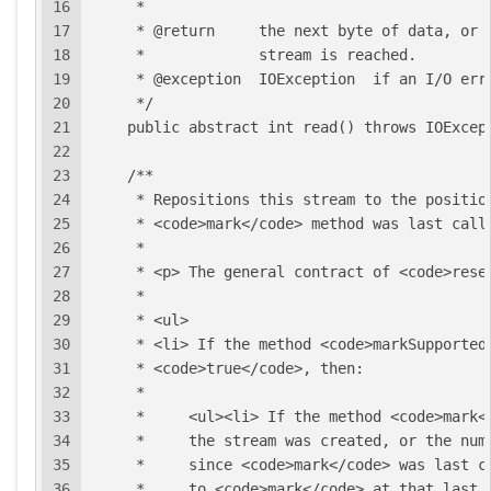
16
     *
17
     * @return     the next byte of data, or 
18
     *             stream is reached.
19
     * @exception  IOException  if an I/O err
20
     */
21
    public abstract int read() throws IOExcep
22
23
    /**
24
     * Repositions this stream to the positio
25
     * <code>mark</code> method was last call
26
     *
27
     * <p> The general contract of <code>rese
28
     *
29
     * <ul>
30
     * <li> If the method <code>markSupported
31
     * <code>true</code>, then:
32
     *
33
     *     <ul><li> If the method <code>mark<
34
     *     the stream was created, or the num
35
     *     since <code>mark</code> was last c
36
     *     to <code>mark</code> at that last 