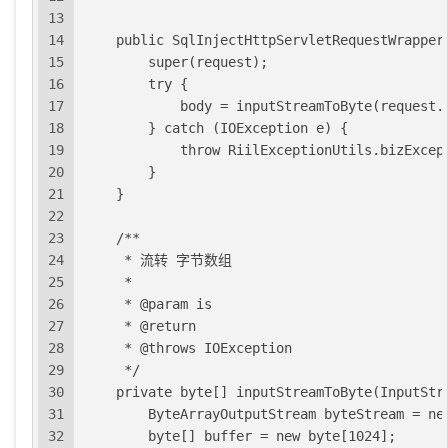
13
14
    public SqlInjectHttpServletRequestWrapper
15
        super(request);
16
        try {
17
            body = inputStreamToByte(request.
18
        } catch (IOException e) {
19
            throw RiilExceptionUtils.bizExcep
20
        }
21
    }
22
23
    /**
24
     * 流转 字节数组
25
     *
26
     * @param is
27
     * @return
28
     * @throws IOException
29
     */
30
    private byte[] inputStreamToByte(InputStr
31
        ByteArrayOutputStream byteStream = ne
32
        byte[] buffer = new byte[1024];