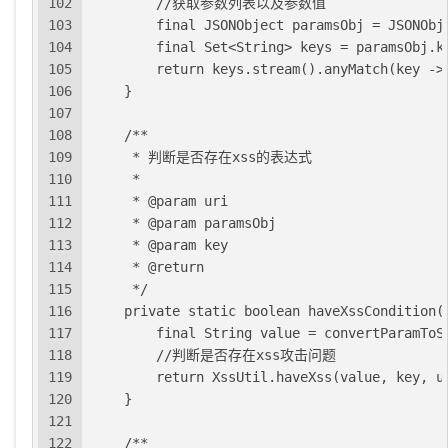
102
        //获取参数列表以及参数值
103
        final JSONObject paramsObj = JSONObj
104
        final Set<String> keys = paramsObj.k
105
        return keys.stream().anyMatch(key ->
106
    }
107
108
    /**
109
     * 判断是否存在xss的表达式
110
     *
111
     * @param uri
112
     * @param paramsObj
113
     * @param key
114
     * @return
115
     */
116
    private static boolean haveXssCondition(
117
        final String value = convertParamToS
118
        //判断是否存在xss攻击问题
119
        return XssUtil.haveXss(value, key, u
120
    }
121
122
    /**