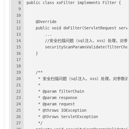
8
public class xxFilter implements Filter {
9
10
11
    @Override
12
    public void doFilter(ServletRequest serv
13
        ...
14
        //安全扫描问题（sql注入、xss）处理，对
15
        securityScanParamsValidate(filterCha
16
    }
17
18
19
    /**
20
     * 安全扫描问题（sql注入、xss）处理，对参数
21
     *
22
     * @param filterChain
23
     * @param response
24
     * @param request
25
     * @throws IOException
26
     * @throws ServletException
27
     */