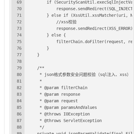
69
        if (SecurityScanUtil.execSqlInjectVa
70
            response.sendRedirect(SQL_INJECT
71
        } else if (XssUtil.xssMatcher(uri, N
72
            //xss校验
73
            response.sendRedirect(XSS_ERROR)
74
        } else {
75
            filterChain.doFilter(request, re
76
        }
77
    }
78
79
    /**
80
     * json格式参数安全问题校验（sql注入、xss）
81
     *
82
     * @param filterChain
83
     * @param response
84
     * @param request
85
     * @param paramsAndValues
86
     * @throws IOException
87
     * @throws ServletException
88
     */
89
    private void jsonParamValidate(final Fil