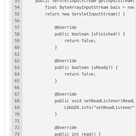
53
    public ServletInputStream getInputStream(
54
        final ByteArrayInputStream bais = new
55
        return new ServletInputStream() {
56
57
            @Override
58
            public boolean isFinished() {
59
                return false;
60
            }
61
62
            @Override
63
            public boolean isReady() {
64
                return false;
65
            }
66
67
            @Override
68
            public void setReadListener(ReadL
69
                LOGGER.info("setReadListener"
70
            }
71
72
            @Override
73
            public int read() {