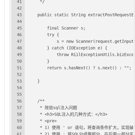
41
     */
42
43
    public static String extractPostRequestB
44
45
        final Scanner s;
46
        try {
47
            s = new Scanner(request.getInput
48
        } catch (IOException e) {
49
            throw RiilExceptionUtils.bizExce
50
        }
51
        return s.hasNext() ? s.next() : "";
52
53
    }
54
55
56
    /**
57
     * 效验sql注入问题
58
     * <h3>SQL注入的几种方式：</h3>
59
     * <pre>
60
     * 1) 使用 ' or 语句，将查询条件扩大，实
61
     * 2) 使用 ; 将SQL分成两部分，在后面一部分