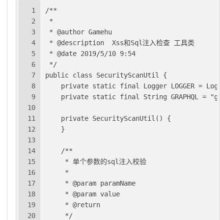
1
/**
2
 * 
3
 * @author Gamehu
4
 * @description  Xss和Sql注入检查 工具类 
5
 * @date 2019/5/10 9:54
6
 */
7
public class SecurityScanUtil {
8
    private static final Logger LOGGER = Log
9
    private static final String GRAPHQL = "g
10
11
    private SecurityScanUtil() {
12
    }
13
14
    /**
15
     * 单个参数的sql注入校验
16
     *
17
     * @param paramName
18
     * @param value
19
     * @return
20
     */