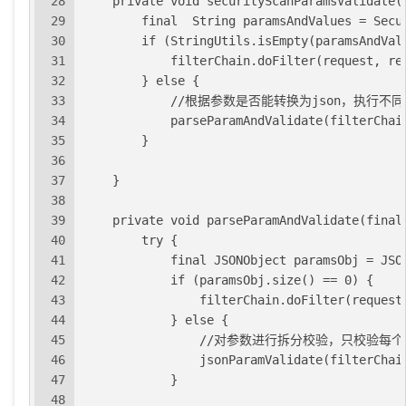
28
    private void securityScanParamsValidate(
29
        final  String paramsAndValues = Secu
30
        if (StringUtils.isEmpty(paramsAndVal
31
            filterChain.doFilter(request, re
32
        } else {
33
            //根据参数是否能转换为json，执行不
34
            parseParamAndValidate(filterChai
35
        }
36
37
    }
38
39
    private void parseParamAndValidate(final
40
        try {
41
            final JSONObject paramsObj = JSO
42
            if (paramsObj.size() == 0) {
43
                filterChain.doFilter(request
44
            } else {
45
                //对参数进行拆分校验，只校验每
46
                jsonParamValidate(filterChai
47
            }
48