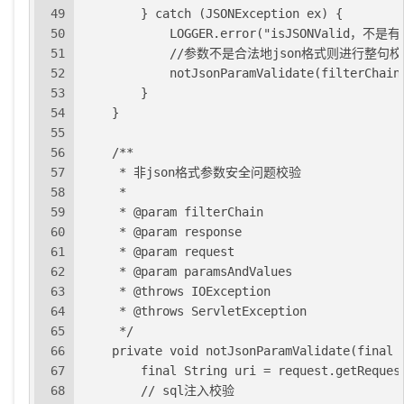
49
        } catch (JSONException ex) {
50
            LOGGER.error("isJSONValid，不是
51
            //参数不是合法地json格式则进行
52
            notJsonParamValidate(filterChain
53
        }
54
    }
55
56
    /**
57
     * 非json格式参数安全问题校验
58
     *
59
     * @param filterChain
60
     * @param response
61
     * @param request
62
     * @param paramsAndValues
63
     * @throws IOException
64
     * @throws ServletException
65
     */
66
    private void notJsonParamValidate(final 
67
        final String uri = request.getReques
68
        // sql注入校验