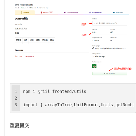
1
npm i @riil-frontend/utils
2
3
import { arrayToTree,UnitFormat,Units,getNumbe
重复提交