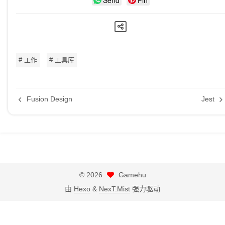
Send
Pin
# 工作
# 工具库
Fusion Design
Jest
©
2026
Gamehu
由
Hexo
&
NexT.Mist
强力驱动