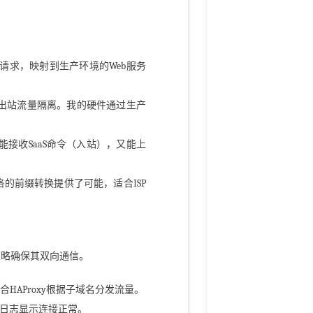
的HTTPS请求，映射到生产环境的Web服务
，保障出站流量隔离。我的硬件通过生产
，硬件既能接收SaaS命令（入站），又能上
6网络的前缀转换提供了可能，适合ISP
NAT策略确保其双向通信。
:443，配合HAProxy根据子域名分发流量。
P，日志显示连接正常。